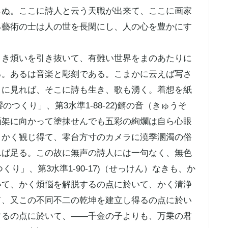
らぬ。ここに詩人と云う天職が出来て、ここに画家
る藝術の士は人の世を長閑にし、人の心を豊かにす
くき煩いを引き抜いて、有難い世界をまのあたりに
る。あるは音楽と彫刻である。こまかに云えば写さ
りに見れば、そこに詩も生き、歌も湧く。着想を紙
のつくり」、第3水準1-88-22)鏘の音（きゅうそ
画架に向かって塗抹せんでも五彩の絢爛は自ら心眼
、かく観じ得て、零台方寸のカメラに澆季溷濁の俗
れば足る。この故に無声の詩人には一句なく、無色
くり」、第3水準1-90-17)（せっけん）なきも、か
いて、かく煩悩を解脱するの点に於いて、かく清浄
て、又この不同不二の乾坤を建立し得るの点に於い
するの点に於いて、――千金の子よりも、万乗の君