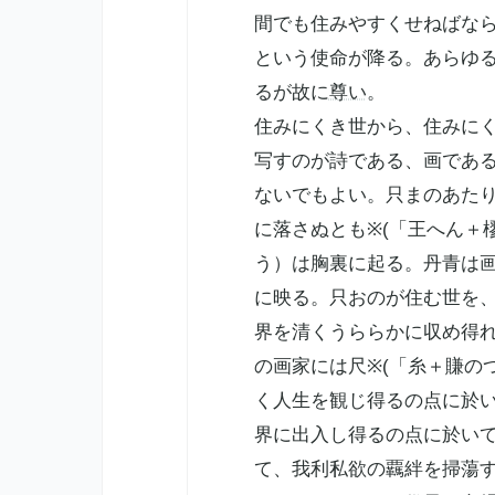
間でも住みやすくせねばな
という使命が降る。あらゆ
るが故に
尊い
。
住みにくき世から、住みに
写すのが詩である、画であ
ないでもよい。只まのあた
に落さぬとも※(「王へん＋樛
う）は胸裏に起る。丹青は
に映る。只おのが住む世を
界を清くうららかに収め得
の画家には尺※(「糸＋賺のつ
く人生を観じ得るの点に於
界に出入し得るの点に於い
て、我利私欲の覊絆を掃蕩