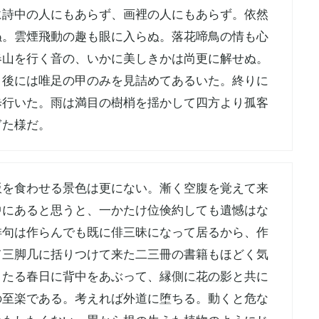
に詩中の人にもあらず、画裡の人にもあらず。依然
ぬ。雲煙飛動の趣も眼に入らぬ。落花啼鳥の情も心
春山を行く音の、いかに美しきかは尚更に解せぬ。
。後には唯足の甲のみを見詰めてあるいた。終りに
歩行いた。雨は満目の樹梢を揺かして四方より孤客
ぎた様だ。
飯を食わせる景色は更にない。漸く空腹を覚えて来
中にあると思うと、一かたけ位倹約しても遺憾はな
俳句は作らんでも既に俳三昧になって居るから、作
て三脚几に括りつけて来た二三冊の書籍もほどく気
々たる春日に背中をあぶって、縁側に
花の影
と共に
の至楽である。考えれば外道に堕ちる。動くと危な