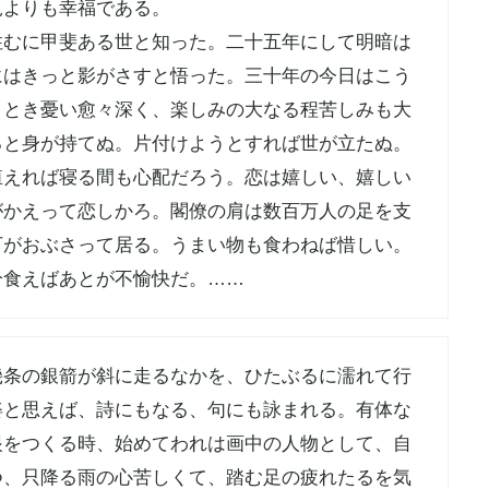
児よりも幸福である。
住むに甲斐ある世と知った。二十五年にして明暗は
にはきっと影がさすと悟った。三十年の今日はこう
きとき憂い愈々深く、楽しみの大なる程苦しみも大
ると身が持てぬ。片付けようとすれば世が立たぬ。
殖えれば寝る間も心配だろう。恋は嬉しい、嬉しい
がかえって恋しかろ。閣僚の肩は数百万人の足を支
下がおぶさって居る。うまい物も食わねば惜しい。
分食えばあとが不愉快だ。……
幾条の銀箭が斜に走るなかを、ひたぶるに濡れて行
姿と思えば、詩にもなる、句にも詠まれる。有体な
眼をつくる時、始めてわれは画中の人物として、自
つ、只降る雨の心苦しくて、踏む足の疲れたるを気