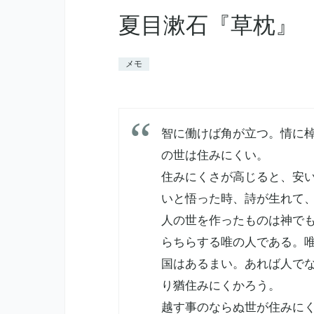
夏目漱石『草枕』
メモ
智に働けば角が立つ。情に
の世は住みにくい。
住みにくさが高じると、安
いと悟った時、詩が生れて
人の世を作ったものは神で
らちらする唯の人である。
国はあるまい。あれば人で
り猶住みにくかろう。
越す事のならぬ世が住みに