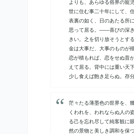
よりも、あらゆる俗界の寵
世に住む事二十年にして、
表裏の如く、日のあたる所
思って居る。――喜びの深
きい。之を切り放そうとす
金は大事だ、大事のものが
恋が積もれば、恋をせぬ昔
えて居る。背中には重い天
少し食えば飽き足らぬ。存
茫々たる薄墨色の世界を、
くわれを、われならぬ人の
る己を忘れ尽して純客観に
然の景物と美しき調和を保