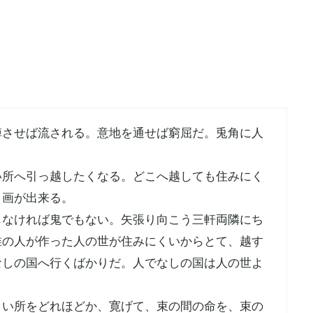
棹させば流される。意地を通せば窮屈だ。兎角に人
い所へ引っ越したくなる。どこへ越しても住みにく
、画が出来る。
もなければ鬼でもない。矢張り向こう三軒両隣にち
唯の人が作った人の世が住みにくいからとて、越す
なしの国へ行くばかりだ。人でなしの国は人の世よ
くい所をどれほどか、寛げて、束の間の命を、束の