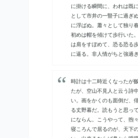
に掛ける瞬間に、われは既
として市井の一豎子に過ぎ
に浮ばぬ。蕭々として独り
初めは帽を傾けて歩行いた
は肩をすぼめて、恐る恐る
に逼る。非人情がちと強過
時計は十二時近くなったが
たが、空山不見人と云う詩
い。画をかくのも面倒だ、
る丈野暮だ。読もうと思っ
にならん。こうやって、煦
寝ころんで居るのが、天下