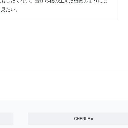
吸もしたくない。畳から根の生えた植物のようにじ
て見たい。
CHERI E
»